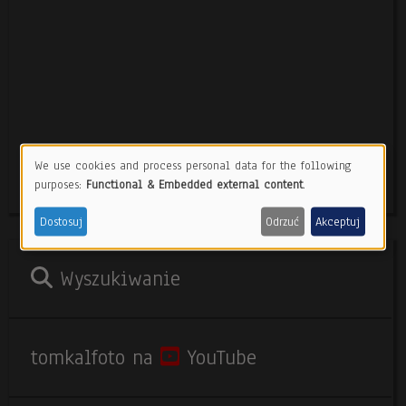
We use cookies and process personal data for the following
Use
purposes:
Functional & Embedded external content
.
of
Dostosuj
Odrzuć
Akceptuj
personal
Body
data
Wyszukiwanie
and
cookies
tomkalfoto na
YouTube